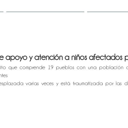
Copie de Projets
Plus
 apoyo y atención a niños afectados p
strito que comprende 19 pueblos con una población 
ntes
plazada varias veces y está traumatizada por las d